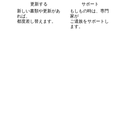
更新する
サポート
新しい書類や更新があ
もしもの時は、専門
れば、
家が
都度差し替えます。
​ご遺族をサポートし
ます。
書かないエンディングノート®︎
健康診断
エンディングノートの状況を確認し、
将来の相続手続で家族が困らないため
のポイントや、整理のコツなどを専門
家の目線で個別にアドバイスします。
嵩張りがちな書類を見やすく整理し、
家族にとっても分かりやすいものにし
ましょう。